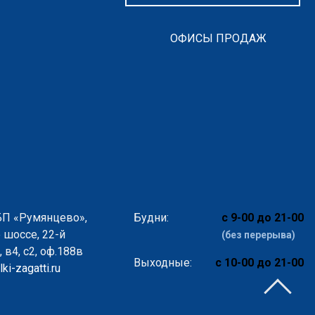
ОФИСЫ ПРОДАЖ
БП «Румянцево»,
Будни:
с 9-00 до 21-00
 шоссе, 22-й
(без перерыва)
 в4, с2, оф.188в
Выходные:
с 10-00 до 21-00
ki-zagatti.ru