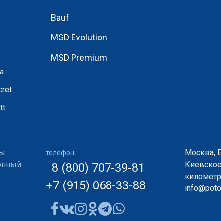
Bauf
MSD Evolution
MSD Premium
а
ret
tt
ы.
Москва, 
телефон
ионный
Киевское
8 (800) 707-39-81
километр,
+7 (915) 068-33-88
info@potol