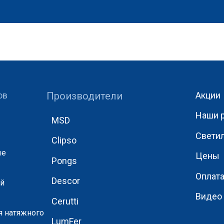
ов
Производители
Акции
Наши 
MSD
Свети
Clipso
ые
Цены
Pongs
Оплат
Descor
ый
Видео
Cerutti
я натяжного
LumFer