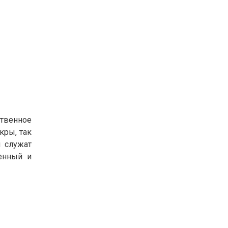
ственное
кры, так
ы служат
венный и