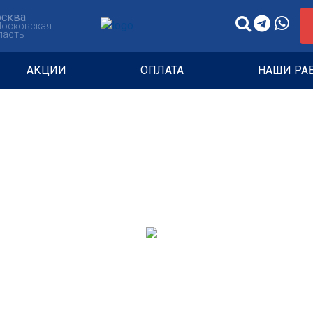
сква
Московская
ласть
АКЦИИ
ОПЛАТА
НАШИ РА