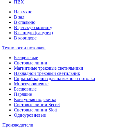
ПВХ
На кухне
В зал
В спальню
В детскую комнату
В ванную (санузел)
В коридоре
Технологии потолков
Бесщелевые
Световые линии
Магнитные трековые светильники
Накладной трековый светильник
Скрытый карниз для натяжного потолка
Многоуровневые
Бесшовные
Парящие
Контурная подсветка
Световые линии Secret
Световые линии Slott
Одноуровневые
Производители