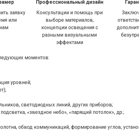
замер
Профессиональный дизайн
Гаран
ить заявку
Консультации и помощь при
Заключ
емя или
выборе материалов,
ответств
 нам
концепции освещения с
дополнит
разными визуальными
безупр
эффектами
 следующих моментов:
ация уровней;
т);
льников, светодиодных линий, других приборов;
одсветка, «звездное небо», «парящий потолок», др.;
полотна, обвод коммуникаций, формирование углов, устано