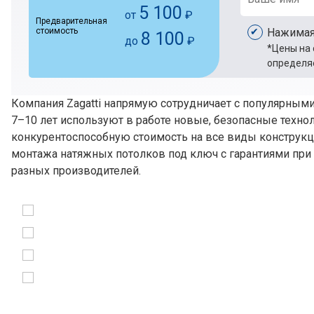
5 100
от
₽
Предварительная
стоимость
Нажимая
8 100
до
₽
*Цены на 
определяе
Компания Zagatti напрямую сотрудничает с популярным
7–10 лет используют в работе новые, безопасные техн
конкурентоспособную стоимость на все виды конструкц
монтажа натяжных потолков под ключ с гарантиями пр
разных производителей.