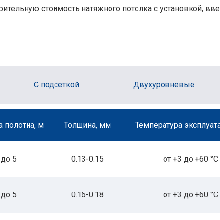
рительную стоимость натяжного потолка с установкой, вве
С подсеткой
Двухуровневые
 полотна, м
Толщина, мм
Температура эксплуата
до 5
0.13-0.15
от +3 до +60 °С
до 5
0.16-0.18
от +3 до +60 °С