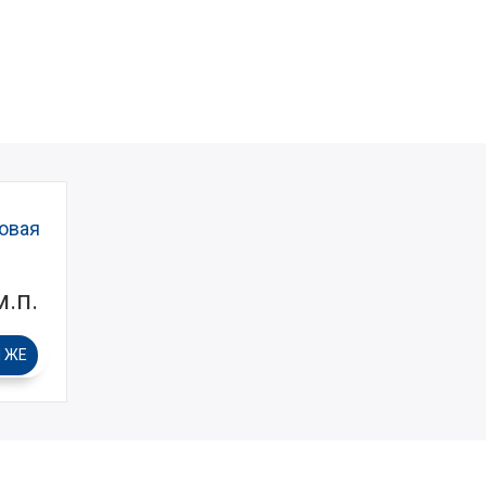
овая
.п.
 ЖЕ