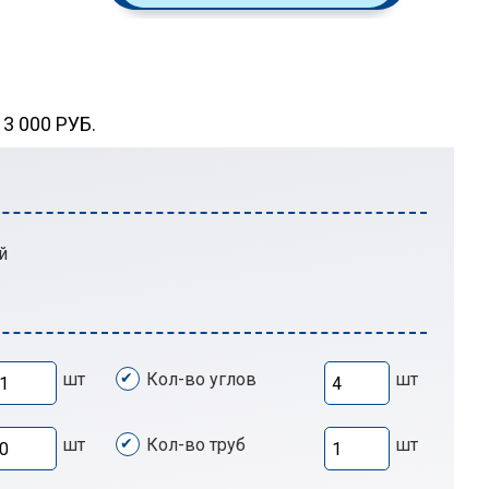
 000 РУБ.
й
шт
Кол-во углов
шт
шт
Кол-во труб
шт