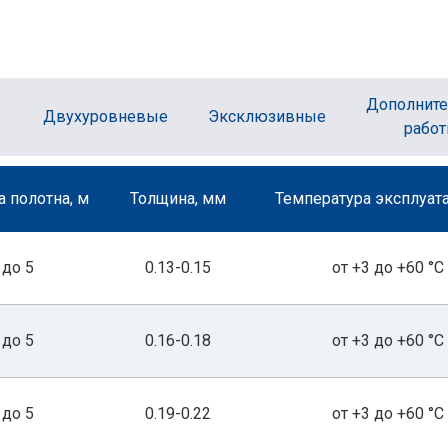
Дополнит
Двухуровневые
Эксклюзивные
рабо
 полотна, м
Толщина, мм
Температура эксплуата
до 5
0.13-0.15
от +3 до +60 °С
до 5
0.16-0.18
от +3 до +60 °С
до 5
0.19-0.22
от +3 до +60 °С