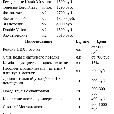
Бесщелевые Kraab 3.0
м.пог.
1590 руб.
Теневые Euro Kraab
м.пог.
1290 руб.
Фотопечать
м2
2700 руб
Звездное небо
м2
18200 руб.
3D потолки
м2
4000 руб.
Double Vision
м2
1590 руб
Акустические
м2
3010 руб.
Наименование
Ед. изм.
Цена
от 5000
Ремонт ПВХ потолка
м.п.
руб
Слив воды с натяжного потолка
м.п.
от 700 руб
Комбинация цветов в одном полотне
м.п.
15%
Профиль алюминиевый + штапик +
м.п.
250 руб
плинтус + монтаж
Дополнительный угол (более 4-х в
шт.
200 руб
помещении)
200-300
Обход трубы с окантовкой
шт.
руб
Крепление люстры универсальное
шт.
400 руб
200-1000
Снятие / Монтаж люстры
шт.
руб