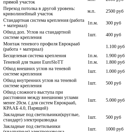
прямой участок
Переход потолка в другой уровень:
м.п.
2500 руб
криволинейный участок
Стандартная система крепления (работа
1п.м.
300 руб
+ материал)
Обход доп. Углов на стандартной
1шт.
400 руб
системе крепления
Монтаж теневого профиля Еврокрааб
1.100 руб
(работа + материал)
Бесщелевая система крепления
1п.м.
1.900 руб
Теневой для ткани EuroSloTT
1п.м.
1.800 руб
Обход внешних углов на теневой
1шт.
1.000 руб
системе крепления
Обход внутренних углов на теневой
1шт.
500 руб
системе крепления
Обход сложного выступа при
расстоянии между внешними углами
1шт.
5.000 руб
менее 20см. ( для систем Еврокрааб,
КРААБ 4.0, Парящий)
Закладные под светильники(круглые,
1шт.
500 руб
стандарт) электроразводка
Закладные под светильники
1шт.
1000 руб
(квадратные) электроразводка