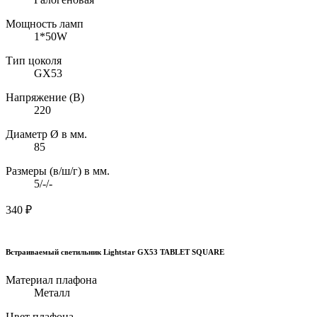
Мощность ламп
1*50W
Тип цоколя
GX53
Напряжение (В)
220
Диаметр Ø в мм.
85
Размеры (в/ш/г) в мм.
5/-/-
340
₽
Встраиваемый светильник Lightstar GX53 TABLET SQUARE
Материал плафона
Металл
Цвет плафона