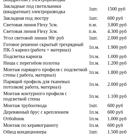
Закладные под светильники
1шт.
1500 руб
(квадратные) электроразводка
Закладная под люстру
1шт.
600 руб
Световая линия Flexy 5см.
п.м.
3.800 руб
Световая линия Flexy 3см.
п.м.
4.300 руб
Угол световой линии 90г руб
1шт.
2.000 руб
Готовое решение скрытый трехрядный
1п.м.
1.900 руб
ПК-5 карниз (работа + материал)
Подсветка карниза
1п.м.
1.000 руб
Ниша с перегибом полотна
1п.м.
1.200 руб
Монтаж парящего профиля с подсветкой
1п.м.
1.800 руб
стены ( работа, материал)
Парящий профиль для тканевых
1п.м.
2.000 руб
потолков( работа, материал)
Монтаж контурного профиля с
1п.м.
1.100 руб
подсветкой стены
Монтаж трубоотвода
1шт.
600 руб
Деревянный брус с креплением
1п.м.
600 руб
Отбойник
1п.м.
1.000 руб
Монтаж по керамограниту
1п.м.
600 руб
Обход кондиционера
1шт.
1.500 руб