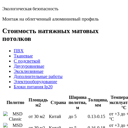
Экологическая безопасность
Монтаж на облегченный алюминиевый профиль
Стоимость натяжных матовых
потолков
ПВХ
Тканевые
С подсветкой
Двухуровневые
Эксклюзивные
Дополнительные работы
Электрооборудование
Блоки питания Ip20
Ширина
Темпера
Площадь
Толщина,
Полотно
Страна
полотна,
эксплуат
м2
мм
м
°С
от +3 до 
от 30 м2
Китай
до 5
0.13-0.15
°С
от +3 до 
от 30 м2
Китай
до 5
0.16-0.18