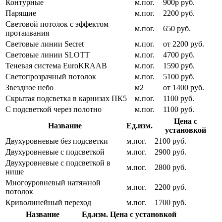
Контурные
м.пог.
900р руб.
Парящие
м.пог.
2200 руб.
Световой потолок с эффектом
м.пог.
650 руб.
протаивания
Световые линии Secret
м.пог.
от 2200 руб.
Световые линии SLOTT
м.пог.
4700 руб.
Теневая система EuroKRAAB
м.пог.
1590 руб.
Светопрозрачный потолок
м.пог.
5100 руб.
Звездное небо
м2
от 1400 руб.
Скрытая подсветка в карнизах ПК5
м.пог.
1100 руб.
С подсветкой через полотно
м.пог.
1100 руб.
Цена с
Название
Ед.изм.
установкой
Двухуровневые без подсветки
м.пог.
2100 руб.
Двухуровневые с подсветкой
м.пог.
2900 руб.
Двухуровневые с подсветкой в
м.пог.
2800 руб.
нише
Многоуровневый натяжной
м.пог.
2200 руб.
потолок
Криволинейный переход
м.пог.
1700 руб.
Название
Ед.изм.
Цена с установкой