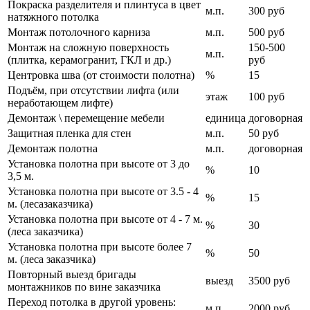
Покраска разделителя и плинтуса в цвет
м.п.
300 руб
натяжного потолка
Монтаж потолочного карниза
м.п.
500 руб
Монтаж на сложную поверхность
150-500
м.п.
(плитка, керамогранит, ГКЛ и др.)
руб
Центровка шва (от стоимости полотна)
%
15
Подъём, при отсутствии лифта (или
этаж
100 руб
неработающем лифте)
Демонтаж \ перемещение мебели
единица
договорная
Защитная пленка для стен
м.п.
50 руб
Демонтаж полотна
м.п.
договорная
Установка полотна при высоте от 3 до
%
10
3,5 м.
Установка полотна при высоте от 3.5 - 4
%
15
м. (лесазаказчика)
Установка полотна при высоте от 4 - 7 м.
%
30
(леса заказчика)
Установка полотна при высоте более 7
%
50
м. (леса заказчика)
Повторный выезд бригады
выезд
3500 руб
монтажников по вине заказчика
Переход потолка в другой уровень:
м.п.
2000 руб