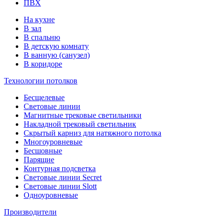
ПВХ
На кухне
В зал
В спальню
В детскую комнату
В ванную (санузел)
В коридоре
Технологии потолков
Бесщелевые
Световые линии
Магнитные трековые светильники
Накладной трековый светильник
Скрытый карниз для натяжного потолка
Многоуровневые
Бесшовные
Парящие
Контурная подсветка
Световые линии Secret
Световые линии Slott
Одноуровневые
Производители