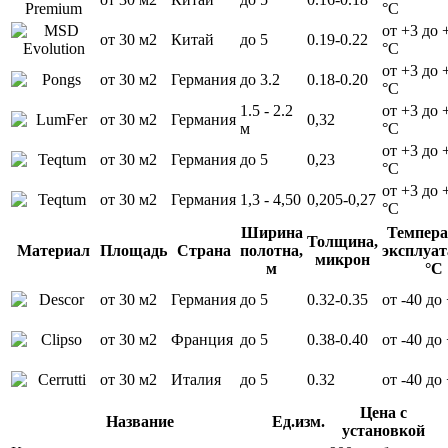
°С
от +3 до 
от 30 м2
Китай
до 5
0.19-0.22
°С
от +3 до 
от 30 м2
Германия
до 3.2
0.18-0.20
°С
1.5 - 2.2
от +3 до 
от 30 м2
Германия
0,32
м
°С
от +3 до 
от 30 м2
Германия
до 5
0,23
°С
от +3 до 
от 30 м2
Германия
1,3 - 4,50
0,205-0,27
°С
Ширина
Темпера
Толщина,
Материал
Площадь
Страна
полотна,
эксплуат
микрон
м
°С
от 30 м2
Германия
до 5
0.32-0.35
от -40 до
от 30 м2
Франция
до 5
0.38-0.40
от -40 до
от 30 м2
Италия
до 5
0.32
от -40 до
Цена с
Название
Ед.изм.
установкой