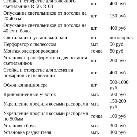
Стойка и отверстие для точечного
шт.
400 руб
светильника R-50, R-63
Опускание светильников от потолка на
шт.
150 руб
20-40 см
Опускание светильников от потолка на
шт.
400 руб
40 см и более
Светильник с установкой наш
шт.
договорная
Перфоратор с пылесосом
м.п
50 руб
Монтаж электропроводки
точка
50 руб
Установка трансформатора для питания
шт.
200 руб
светильников
Стойка и отверстие для элемента
шт.
400 руб
пожарной сигнализации
500-1000
Обход кондиционера
шт.
руб
Криволинейный участок
м.п.
500 руб
150-200
Укрепление профиля косыми распорами
м.п.
руб
Укрепление профиля косыми распорами
точка
100 руб
по 500мм
Установка бруса
м.п.
300 руб
Установка разделителя
м.п.
300 руб