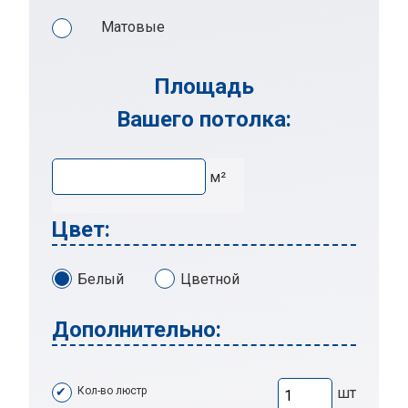
Матовые
Площадь
Вашего потолка:
м²
Цвет:
Белый
Цветной
Дополнительно:
Кол-во люстр
шт