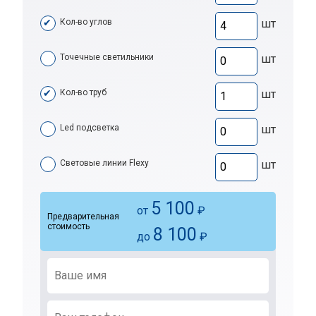
Кол-во углов
шт
Точечные светильники
шт
Кол-во труб
шт
Led подсветка
шт
Световые линии Flexy
шт
5 100
от
₽
Предварительная
стоимость
8 100
до
₽