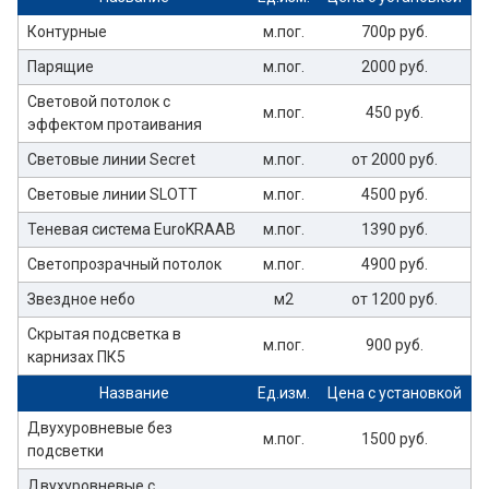
Контурные
м.пог.
700р руб.
Парящие
м.пог.
2000 руб.
Световой потолок с
м.пог.
450 руб.
эффектом протаивания
Световые линии Secret
м.пог.
от 2000 руб.
Световые линии SLOTT
м.пог.
4500 руб.
Теневая система EuroKRAAB
м.пог.
1390 руб.
Светопрозрачный потолок
м.пог.
4900 руб.
Звездное небо
м2
от 1200 руб.
Скрытая подсветка в
м.пог.
900 руб.
карнизах ПК5
Название
Ед.изм.
Цена с установкой
Двухуровневые без
м.пог.
1500 руб.
подсветки
Двухуровневые с