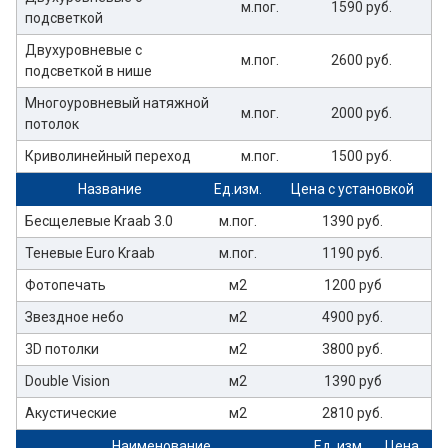
м.пог.
1590 руб.
подсветкой
Двухуровневые с
м.пог.
2600 руб.
подсветкой в нише
Многоуровневый натяжной
м.пог.
2000 руб.
потолок
Криволинейный переход
м.пог.
1500 руб.
Название
Ед.изм.
Цена с установкой
Бесщелевые Kraab 3.0
м.пог.
1390 руб.
Теневые Euro Kraab
м.пог.
1190 руб.
Фотопечать
м2
1200 руб
Звездное небо
м2
4900 руб.
3D потолки
м2
3800 руб.
Double Vision
м2
1390 руб
Акустические
м2
2810 руб.
Наименование
Ед. изм.
Цена