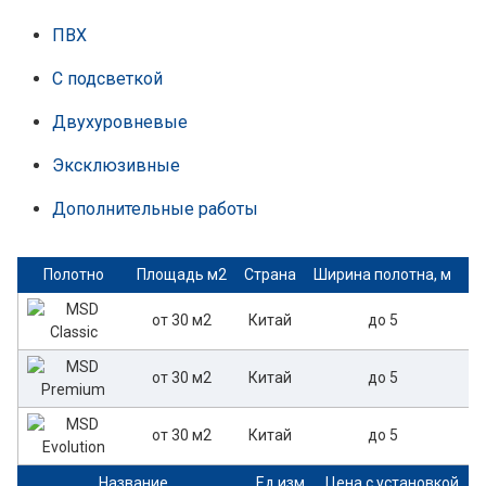
ПВХ
С подсветкой
Двухуровневые
Эксклюзивные
Дополнительные работы
Полотно
Площадь м2
Страна
Ширина полотна, м
То
от 30 м2
Китай
до 5
от 30 м2
Китай
до 5
от 30 м2
Китай
до 5
Название
Ед.изм.
Цена с установкой