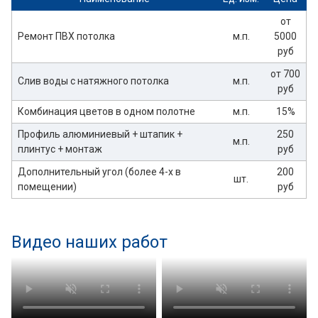
от
Ремонт ПВХ потолка
м.п.
5000
руб
от 700
Слив воды с натяжного потолка
м.п.
руб
Комбинация цветов в одном полотне
м.п.
15%
Профиль алюминиевый + штапик +
250
м.п.
плинтус + монтаж
руб
Дополнительный угол (более 4-х в
200
шт.
помещении)
руб
Видео наших работ