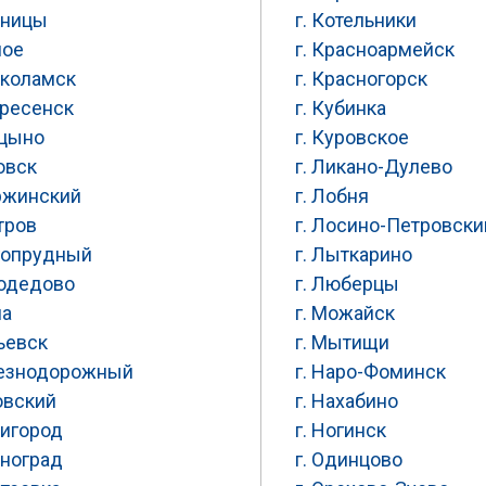
нницы
г. Котельники
ное
г. Красноармейск
околамск
г. Красногорск
кресенск
г. Кубинка
ицыно
г. Куровское
овск
г. Ликано-Дулево
ержинский
г. Лобня
тров
г. Лосино-Петровски
лгопрудный
г. Лыткарино
модедово
г. Люберцы
на
г. Можайск
рьевск
г. Мытищи
лезнодорожный
г. Наро-Фоминск
овский
г. Нахабино
нигород
г. Ногинск
еноград
г. Одинцово