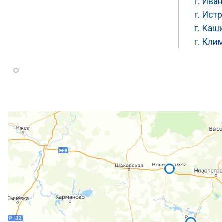
г. Ива
г. Ист
г. Каш
г. Кли