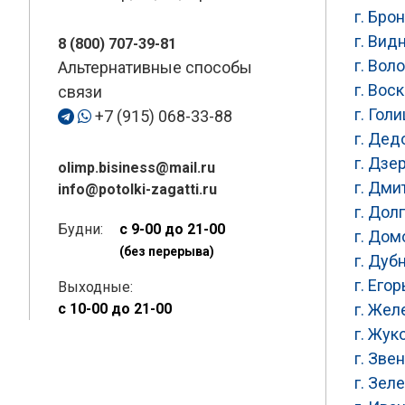
г. Бро
г. Вид
8 (800) 707-39-81
г. Вол
Альтернативные способы
г. Вос
связи
г. Гол
+7 (915) 068-33-88
г. Дед
г. Дз
olimp.bisiness@mail.ru
г. Дми
info@potolki-zagatti.ru
г. До
Будни:
с 9-00 до 21-00
г. До
(без перерыва)
г. Дуб
г. Его
Выходные:
с 10-00 до 21-00
г. Же
г. Жук
г. Зве
г. Зел