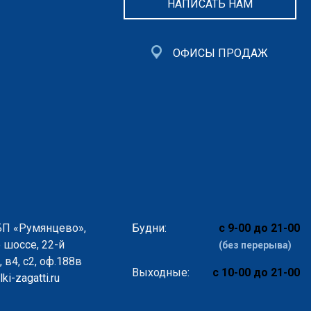
НАПИСАТЬ НАМ
ОФИСЫ ПРОДАЖ
БП «Румянцево»,
Будни:
с 9-00 до 21-00
 шоссе, 22-й
(без перерыва)
 в4, с2, оф.188в
Выходные:
с 10-00 до 21-00
ki-zagatti.ru