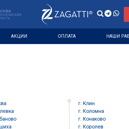
сква
Московская
ласть
АКЦИИ
ОПЛАТА
НАШИ РА
ква
г. Клин
елевка
г. Коломна
абаново
г. Конаково
ашиха
г. Королев