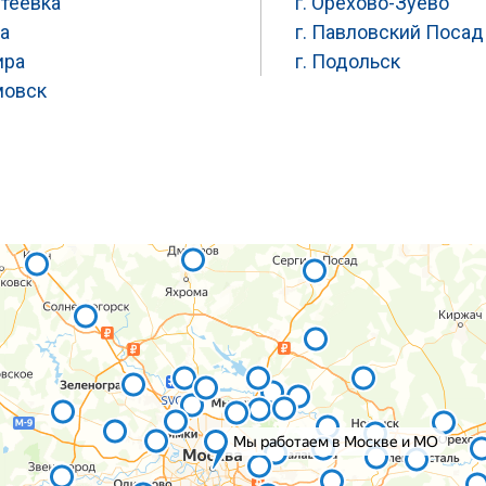
нтеевка
г. Орехово-Зуево
ра
г. Павловский Посад
ира
г. Подольск
мовск