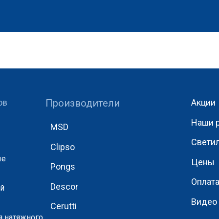
ов
Производители
Акции
Наши 
MSD
Свети
Clipso
ые
Цены
Pongs
Оплат
Descor
ый
Видео
Cerutti
я натяжного