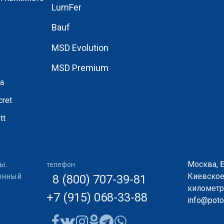
LumFer
Bauf
MSD Evolution
MSD Premium
а
ret
tt
ы.
Москва, 
телефон
ионный
Киевское
8 (800) 707-39-81
километр,
+7 (915) 068-33-88
info@potol