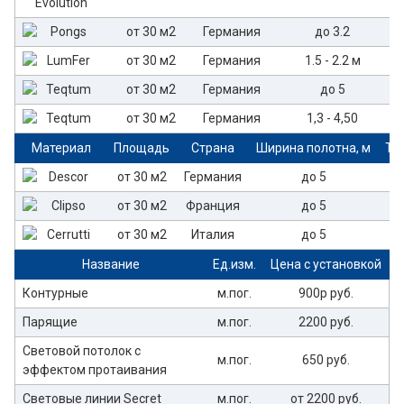
от 30 м2
Германия
до 3.2
от 30 м2
Германия
1.5 - 2.2 м
от 30 м2
Германия
до 5
от 30 м2
Германия
1,3 - 4,50
Материал
Площадь
Страна
Ширина полотна, м
То
от 30 м2
Германия
до 5
от 30 м2
Франция
до 5
от 30 м2
Италия
до 5
Название
Ед.изм.
Цена с установкой
Контурные
м.пог.
900р руб.
Парящие
м.пог.
2200 руб.
Световой потолок с
м.пог.
650 руб.
эффектом протаивания
Световые линии Secret
м.пог.
от 2200 руб.