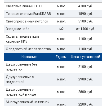
Световые линии SLOTT
м.пог.
4700 руб.
Теневая система EuroKRAAB
м.пог.
1590 руб.
Светопрозрачный потолок
м.пог.
5100 руб.
Звездное небо
м2
от 1400 руб.
Скрытая подсветка в
м.пог.
1100 руб.
карнизах ПК5
С подсветкой через полотно
м.пог.
1100 руб.
Название
Ед.изм.
Цена с установкой
Двухуровневые без
м.пог.
2100 руб.
подсветки
Двухуровневые с
м.пог.
2900 руб.
подсветкой
Двухуровневые с
м.пог.
2800 руб.
подсветкой в нише
Многоуровневый натяжной
м.пог.
2200 руб.