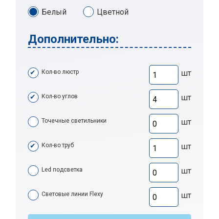
Белый
Цветной
Дополнительно:
Кол-во люстр
шт
Кол-во углов
шт
Точечные светильники
шт
Кол-во труб
шт
Led подсветка
шт
Световые линии Flexy
шт