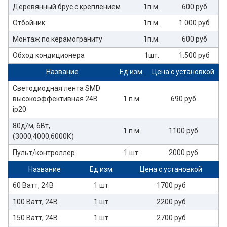
Деревянный брус с креплением
1п.м.
600 руб
Отбойник
1п.м.
1.000 руб
Монтаж по керамограниту
1п.м.
600 руб
Обход кондиционера
1шт.
1.500 руб
Название
Ед.изм.
Цена с установкой
Светодиодная лента SMD
высокоэффективная 24В
1 п.м.
690 руб
ip20
80д/м, 6Вт,
1 п.м.
1100 руб
(3000,4000,6000К)
Пульт/контроллер
1 шт.
2000 руб
Название
Ед.изм.
Цена с установкой
60 Ватт, 24В
1 шт.
1700 руб
100 Ватт, 24В
1 шт.
2200 руб
150 Ватт, 24В
1 шт.
2700 руб