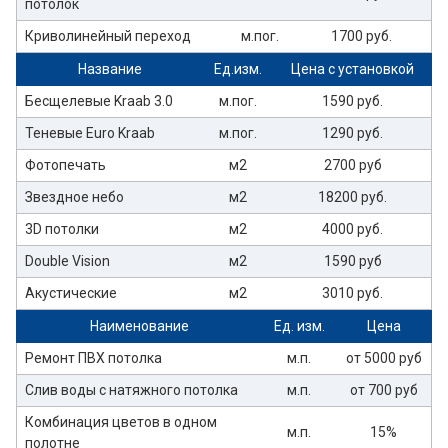
потолок
Криволинейный переход
м.пог.
1700 руб.
Название
Ед.изм.
Цена с установкой
Бесщелевые Kraab 3.0
м.пог.
1590 руб.
Теневые Euro Kraab
м.пог.
1290 руб.
Фотопечать
м2
2700 руб
Звездное небо
м2
18200 руб.
3D потолки
м2
4000 руб.
Double Vision
м2
1590 руб
Акустические
м2
3010 руб.
Наименование
Ед. изм.
Цена
Ремонт ПВХ потолка
м.п.
от 5000 руб
Слив воды с натяжного потолка
м.п.
от 700 руб
Комбинация цветов в одном
м.п.
15%
полотне