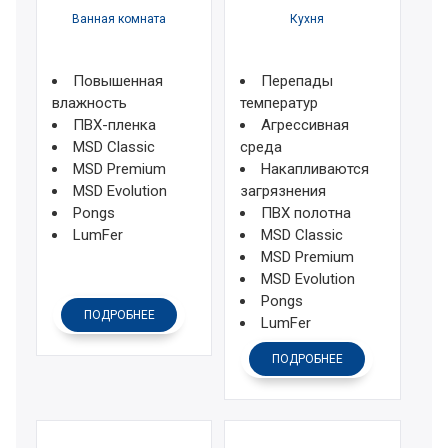
Ванная комната
Кухня
Повышенная
Перепады
влажность
температур
ПВХ-пленка
Агрессивная
MSD Classic
среда
MSD Premium
Накапливаются
MSD Evolution
загрязнения
Pongs
ПВХ полотна
LumFer
MSD Classic
MSD Premium
MSD Evolution
Pongs
ПОДРОБНЕЕ
LumFer
ПОДРОБНЕЕ