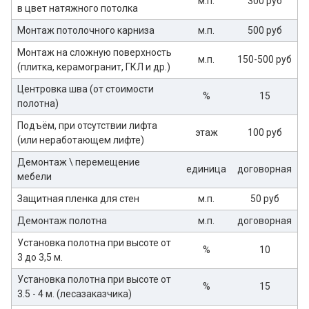
м.п.
300 руб
в цвет натяжного потолка
Монтаж потолочного карниза
м.п.
500 руб
Монтаж на сложную поверхность
м.п.
150-500 руб
(плитка, керамогранит, ГКЛ и др.)
Центровка шва (от стоимости
%
15
полотна)
Подъём, при отсутствии лифта
этаж
100 руб
(или неработающем лифте)
Демонтаж \ перемещение
единица
договорная
мебели
Защитная пленка для стен
м.п.
50 руб
Демонтаж полотна
м.п.
договорная
Установка полотна при высоте от
%
10
3 до 3,5 м.
Установка полотна при высоте от
%
15
3.5 - 4 м. (лесазаказчика)