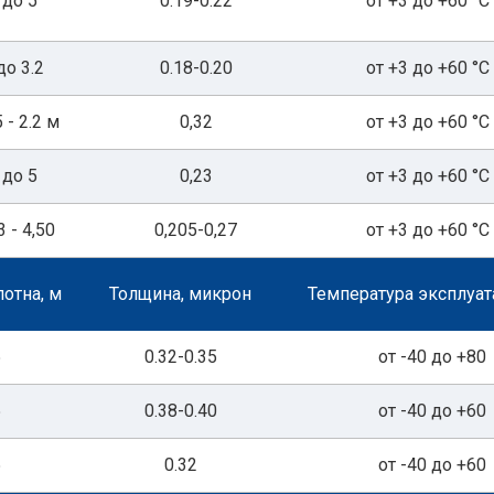
до 5
0.19-0.22
от +3 до +60 °С
до 3.2
0.18-0.20
от +3 до +60 °С
5 - 2.2 м
0,32
от +3 до +60 °С
до 5
0,23
от +3 до +60 °С
3 - 4,50
0,205-0,27
от +3 до +60 °С
отна, м
Толщина, микрон
Температура эксплуат
5
0.32-0.35
от -40 до +80
5
0.38-0.40
от -40 до +60
5
0.32
от -40 до +60