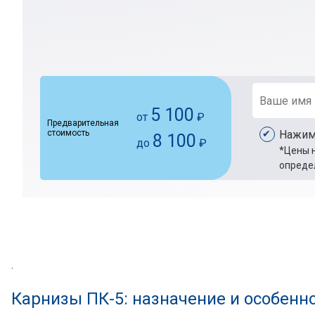
5 100
от
₽
Предварительная
стоимость
Нажима
8 100
до
₽
*Цены н
опреде
.
Карнизы ПК-5: назначение и особенн