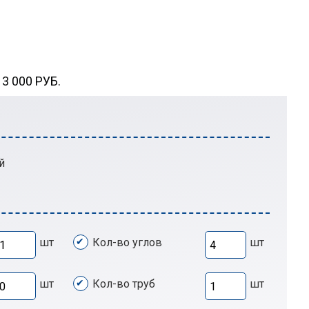
 000 РУБ.
й
шт
Кол-во углов
шт
шт
Кол-во труб
шт