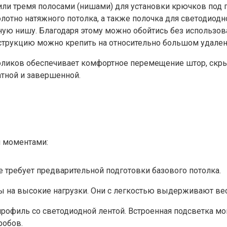
или тремя полосами (нишами) для установки крючков под
олотно натяжного потолка, а также полочка для светодиод
ю нишу. Благодаря этому можно обойтись без использов
струкцию можно крепить на относительно большом удалени
иков обеспечивает комфортное перемещение штор, скрыва
атной и завершенной.
 моментами:
 требует предварительной подготовки базового потолка.
 на высокие нагрузки. Они с легкостью выдерживают ве
рофиль со светодиодной лентой. Встроенная подсветка мон
робов.