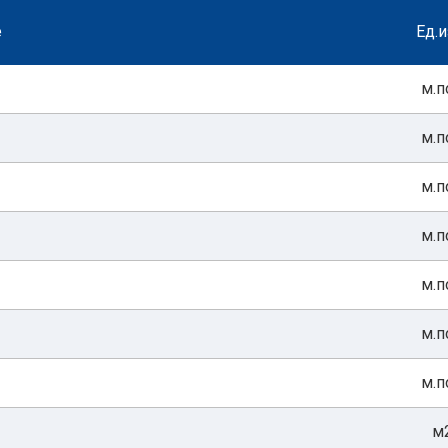
е
Ед.и
м.п
м.п
м.п
м.п
м.п
м.п
м.п
м