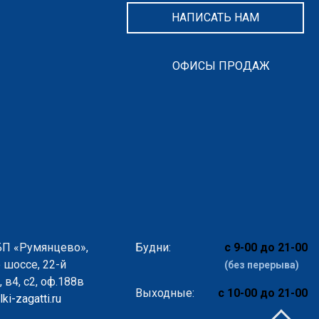
НАПИСАТЬ НАМ
ОФИСЫ ПРОДАЖ
БП «Румянцево»,
Будни:
с 9-00 до 21-00
 шоссе, 22-й
(без перерыва)
 в4, с2, оф.188в
Выходные:
с 10-00 до 21-00
ki-zagatti.ru