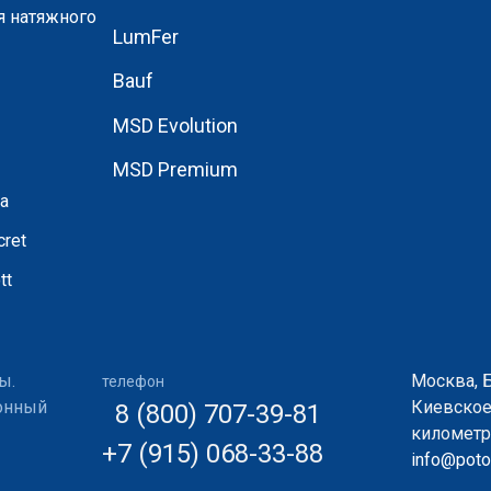
я натяжного
LumFer
Bauf
MSD Evolution
MSD Premium
а
ret
tt
ы.
Москва, 
телефон
ионный
Киевское
8 (800) 707-39-81
километр,
+7 (915) 068-33-88
info@potol