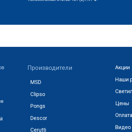
ов
Производители
Акции
Наши 
MSD
Свети
Clipso
ые
Цены
Pongs
Оплат
Descor
ый
Видео
Cerutti