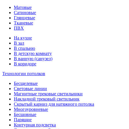
Матовые
Сатиновые
Глянцевые
Тканевые
ПВХ
На кухне
В зал
В спальню
В детскую комнату
В ванную (санузел)
В коридоре
Технологии потолков
Бесщелевые
Световые линии
Магнитные трековые светильники
Накладной трековый светильник
Скрытый карниз для натяжного потолка
Многоуровневые
Бесшовные
Парящие
Контурная подсветка