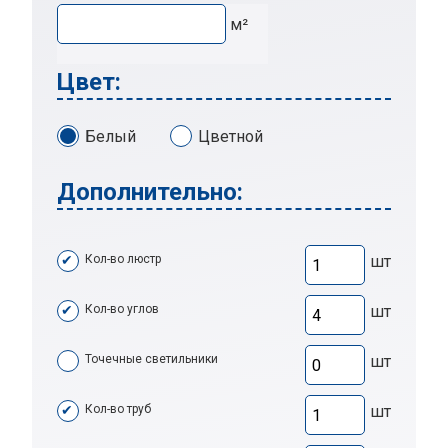
м²
Цвет:
Белый
Цветной
Дополнительно:
Кол-во люстр
шт
Кол-во углов
шт
Точечные светильники
шт
Кол-во труб
шт