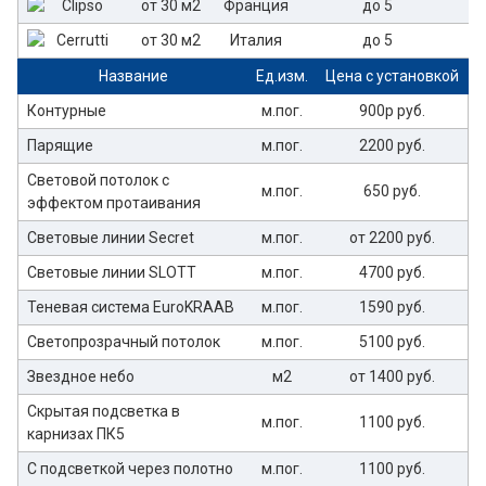
от 30 м2
Франция
до 5
от 30 м2
Италия
до 5
Название
Ед.изм.
Цена с установкой
Контурные
м.пог.
900р руб.
Парящие
м.пог.
2200 руб.
Световой потолок с
м.пог.
650 руб.
эффектом протаивания
Световые линии Secret
м.пог.
от 2200 руб.
Световые линии SLOTT
м.пог.
4700 руб.
Теневая система EuroKRAAB
м.пог.
1590 руб.
Светопрозрачный потолок
м.пог.
5100 руб.
Звездное небо
м2
от 1400 руб.
Скрытая подсветка в
м.пог.
1100 руб.
карнизах ПК5
С подсветкой через полотно
м.пог.
1100 руб.