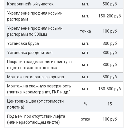
Криволинейный участок
м.п.
500 руб
Укрепление профиля косыми
м.п.
150-200 руб
распорами
Укрепление профиля косыми
точка
100 руб
распорами по 500мм
Установка бруса
м.п.
300 руб
Установка разделителя
м.п.
300 руб
Покраска разделителя и плинтуса
м.п.
300 руб
в цвет натяжного потолка
Монтаж потолочного карниза
м.п.
500 руб
Монтаж на сложную поверхность
м.п.
150-500 руб
(плитка, керамогранит, ГКЛ и др.)
Центровка шва (от стоимости
%
15
полотна)
Подъём, при отсутствии лифта
этаж
100 руб
(или неработающем лифте)