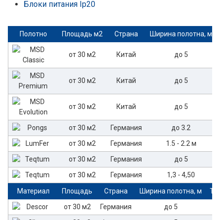
Блоки питания Ip20
Полотно
Площадь м2
Страна
Ширина полотна, м
от 30 м2
Китай
до 5
от 30 м2
Китай
до 5
от 30 м2
Китай
до 5
от 30 м2
Германия
до 3.2
от 30 м2
Германия
1.5 - 2.2 м
от 30 м2
Германия
до 5
от 30 м2
Германия
1,3 - 4,50
Материал
Площадь
Страна
Ширина полотна, м
То
от 30 м2
Германия
до 5