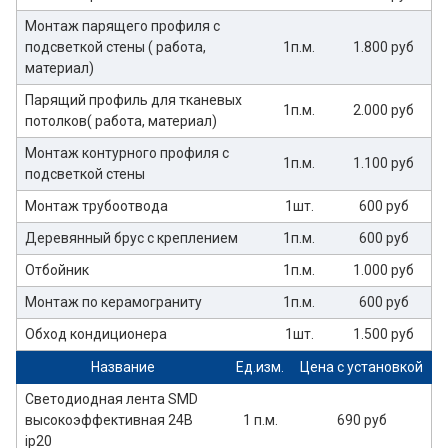
Монтаж парящего профиля с
подсветкой стены ( работа,
1п.м.
1.800 руб
материал)
Парящий профиль для тканевых
1п.м.
2.000 руб
потолков( работа, материал)
Монтаж контурного профиля с
1п.м.
1.100 руб
подсветкой стены
Монтаж трубоотвода
1шт.
600 руб
Деревянный брус с креплением
1п.м.
600 руб
Отбойник
1п.м.
1.000 руб
Монтаж по керамограниту
1п.м.
600 руб
Обход кондиционера
1шт.
1.500 руб
Название
Ед.изм.
Цена с установкой
Светодиодная лента SMD
высокоэффективная 24В
1 п.м.
690 руб
ip20