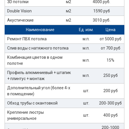
3D потолки
м2
4000 руб.
Double Vision
м2
1590 руб
Акустические
м2
3010 руб.
Наименование
Ед. изм.
Цена
Ремонт ПВХ потолка
м.п.
от 5000 руб
Слив воды с натяжного потолка
м.п.
от 700 руб
Комбинация цветов в одном
м.п.
15%
полотне
Профиль алюминиевый + штапик
м.п.
250 руб
+ плинтус + монтаж
Дополнительный угол (более 4-х
шт.
200 руб
в помещении)
Обход трубы с окантовкой
шт.
200-300 руб
Крепление люстры
шт.
400 руб
универсальное
200-1000