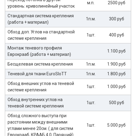
м.п.
2500 руб
уровень: криволинейный участок
Стандартная система крепления
1п.м.
300 руб
(работа + материал)
Обход доп. Углов на стандартной
1шт.
400 руб
системе крепления
Монтаж теневого профиля
1.100 руб
Еврокрааб (работа + материал)
Бесщелевая система крепления
1п.м.
1.900 руб
Теневой для ткани EuroSloTT
1п.м.
1.800 руб
Обход внешних углов на теневой
1шт.
1.000 руб
системе крепления
Обход внутренних углов на
1шт.
500 руб
теневой системе крепления
Обход сложного выступа при
расстоянии между внешними
1шт.
5.000 руб
углами менее 20см. ( для систем
Еврокрааб, КРААБ 4.0, Парящий)