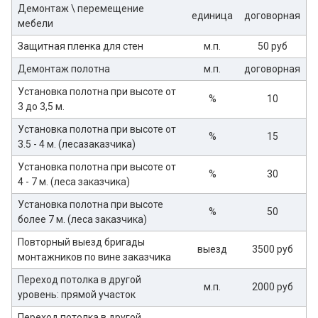
Демонтаж \ перемещение
единица
договорная
мебели
Защитная пленка для стен
м.п.
50 руб
Демонтаж полотна
м.п.
договорная
Установка полотна при высоте от
%
10
3 до 3,5 м.
Установка полотна при высоте от
%
15
3.5 - 4 м. (лесазаказчика)
Установка полотна при высоте от
%
30
4 - 7 м. (леса заказчика)
Установка полотна при высоте
%
50
более 7 м. (леса заказчика)
Повторный выезд бригады
выезд
3500 руб
монтажников по вине заказчика
Переход потолка в другой
м.п.
2000 руб
уровень: прямой участок
Переход потолка в другой