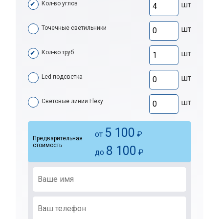
Кол-во углов
шт
Точечные светильники
шт
Кол-во труб
шт
Led подсветка
шт
Световые линии Flexy
шт
5 100
от
₽
Предварительная
стоимость
8 100
до
₽